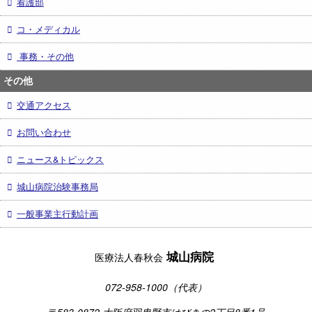
看護部
コ・メディカル
事務・その他
その他
交通アクセス
お問い合わせ
ニュース&トピックス
城山病院治験事務局
一般事業主行動計画
城山病院
医療法人春秋会
072-958-1000（代表）
〒583-0872 大阪府羽曳野市はびきの2丁目8番1号