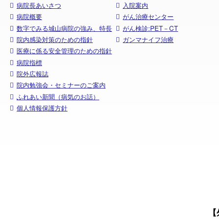
病院長あいさつ
入院案内
病院概要
がん治療センター
数字でみる城山病院の強み、特長
がん検診:PET－CT
院内感染対策のための指針
ガンマナイフ治療
医療に係る安全管理のための指針
病院指標
院外広報誌
院内勉強会・セミナーのご案内
ふれあい新聞（病気のお話）
個人情報保護方針
【