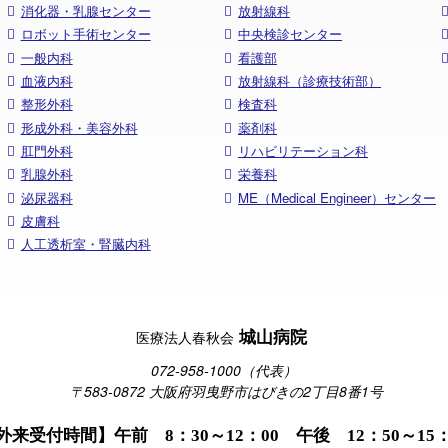
消化器・乳腺センター
放射線科
ロボット手術センター
中央検診センター
一般内科
看護部
血液内科
放射線科（診療技術部）
整形外科
検査科
形成外科・美容外科
薬剤科
肛門外科
リハビリテーション科
乳腺外科
栄養科
泌尿器科
ME（Medical Engineer）センター
皮膚科
人工透析室・腎臓内科
城山病院
医療法人春秋会
072-958-1000（代表）
〒583-0872 大阪府羽曳野市はびきの2丁目8番1号
外来受付時間】午前 8：30～12：00 午後 12：50～15：