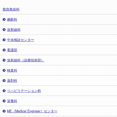
救急救命科
麻酔科
放射線科
中央検診センター
看護部
放射線科（診療技術部）
検査科
薬剤科
リハビリテーション科
栄養科
ME（Medical Engineer）センター