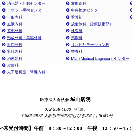
消化器・乳腺センター
放射線科
ロボット手術センター
中央検診センター
一般内科
看護部
血液内科
放射線科（診療技術部）
整形外科
検査科
形成外科・美容外科
薬剤科
肛門外科
リハビリテーション科
乳腺外科
栄養科
泌尿器科
ME（Medical Engineer）センター
皮膚科
人工透析室・腎臓内科
城山病院
医療法人春秋会
072-958-1000（代表）
〒583-0872 大阪府羽曳野市はびきの2丁目8番1号
外来受付時間】午前 8：30～12：00 午後 12：50～15：