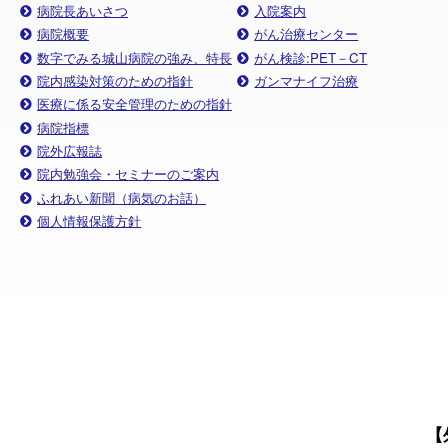
病院長あいさつ
入院案内
病院概要
がん治療センター
数字でみる城山病院の強み、特長
がん検診:PET－CT
院内感染対策のための指針
ガンマナイフ治療
医療に係る安全管理のための指針
病院指標
院外広報誌
院内勉強会・セミナーのご案内
ふれあい新聞（病気のお話）
個人情報保護方針
【