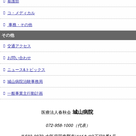
看護部
コ・メディカル
事務・その他
その他
交通アクセス
お問い合わせ
ニュース&トピックス
城山病院治験事務局
一般事業主行動計画
城山病院
医療法人春秋会
072-958-1000（代表）
〒583-0872 大阪府羽曳野市はびきの2丁目8番1号