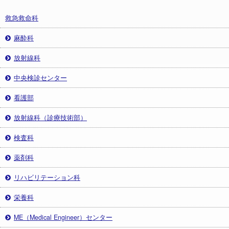
救急救命科
麻酔科
放射線科
中央検診センター
看護部
放射線科（診療技術部）
検査科
薬剤科
リハビリテーション科
栄養科
ME（Medical Engineer）センター