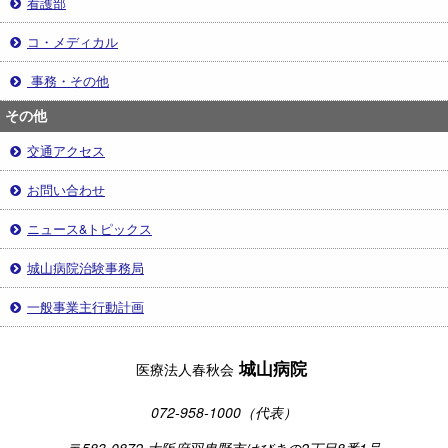
看護部
コ・メディカル
事務・その他
その他
交通アクセス
お問い合わせ
ニュース&トピックス
城山病院治験事務局
一般事業主行動計画
城山病院
医療法人春秋会
072-958-1000（代表）
〒583-0872 大阪府羽曳野市はびきの2丁目8番1号