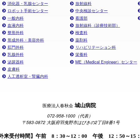
消化器・乳腺センター
放射線科
ロボット手術センター
中央検診センター
一般内科
看護部
血液内科
放射線科（診療技術部）
整形外科
検査科
形成外科・美容外科
薬剤科
肛門外科
リハビリテーション科
乳腺外科
栄養科
泌尿器科
ME（Medical Engineer）センター
皮膚科
人工透析室・腎臓内科
城山病院
医療法人春秋会
072-958-1000（代表）
〒583-0872 大阪府羽曳野市はびきの2丁目8番1号
外来受付時間】午前 8：30～12：00 午後 12：50～15：