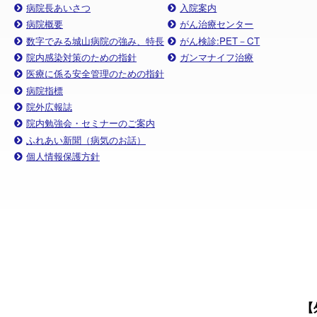
病院長あいさつ
入院案内
病院概要
がん治療センター
数字でみる城山病院の強み、特長
がん検診:PET－CT
院内感染対策のための指針
ガンマナイフ治療
医療に係る安全管理のための指針
病院指標
院外広報誌
院内勉強会・セミナーのご案内
ふれあい新聞（病気のお話）
個人情報保護方針
【