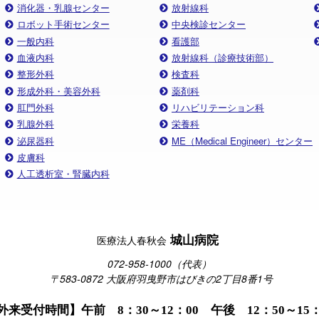
消化器・乳腺センター
放射線科
ロボット手術センター
中央検診センター
一般内科
看護部
血液内科
放射線科（診療技術部）
整形外科
検査科
形成外科・美容外科
薬剤科
肛門外科
リハビリテーション科
乳腺外科
栄養科
泌尿器科
ME（Medical Engineer）センター
皮膚科
人工透析室・腎臓内科
城山病院
医療法人春秋会
072-958-1000（代表）
〒583-0872 大阪府羽曳野市はびきの2丁目8番1号
外来受付時間】午前 8：30～12：00 午後 12：50～15：