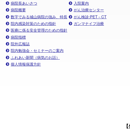
病院長あいさつ
入院案内
病院概要
がん治療センター
数字でみる城山病院の強み、特長
がん検診:PET－CT
院内感染対策のための指針
ガンマナイフ治療
医療に係る安全管理のための指針
病院指標
院外広報誌
院内勉強会・セミナーのご案内
ふれあい新聞（病気のお話）
個人情報保護方針
【