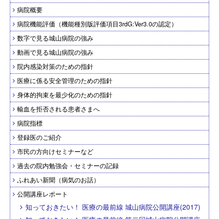
病院概要
病院機能評価（機能種別版評価項目3rdG:Ver3.0の認定）
数字で見る城山病院の強み
動画で見る城山病院の強み
院内感染対策のための指針
医療に係る安全管理のための指針
身体的拘束を最少化のための指針
輸血を拒否される患者さまへ
病院指標
登録医のご紹介
市民の方向けセミナーなど
過去の院内勉強会・セミナーの記録
ふれあい新聞（病気のお話）
公開講座レポート
知っておきたい！ 医療の最前線 城山病院公開講座(2017)