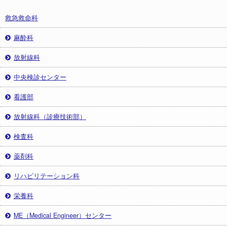
救急救命科
麻酔科
放射線科
中央検診センター
看護部
放射線科（診療技術部）
検査科
薬剤科
リハビリテーション科
栄養科
ME（Medical Engineer）センター