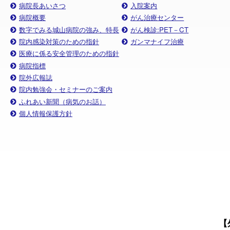
病院長あいさつ
入院案内
病院概要
がん治療センター
数字でみる城山病院の強み、特長
がん検診:PET－CT
院内感染対策のための指針
ガンマナイフ治療
医療に係る安全管理のための指針
病院指標
院外広報誌
院内勉強会・セミナーのご案内
ふれあい新聞（病気のお話）
個人情報保護方針
【