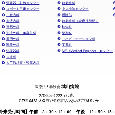
消化器・乳腺センター
放射線科
ロボット手術センター
中央検診センター
一般内科
看護部
血液内科
放射線科（診療技術部）
整形外科
検査科
形成外科・美容外科
薬剤科
肛門外科
リハビリテーション科
乳腺外科
栄養科
泌尿器科
ME（Medical Engineer）センター
皮膚科
人工透析室・腎臓内科
城山病院
医療法人春秋会
072-958-1000（代表）
〒583-0872 大阪府羽曳野市はびきの2丁目8番1号
外来受付時間】午前 8：30～12：00 午後 12：50～15：