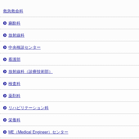
救急救命科
麻酔科
放射線科
中央検診センター
看護部
放射線科（診療技術部）
検査科
薬剤科
リハビリテーション科
栄養科
ME（Medical Engineer）センター