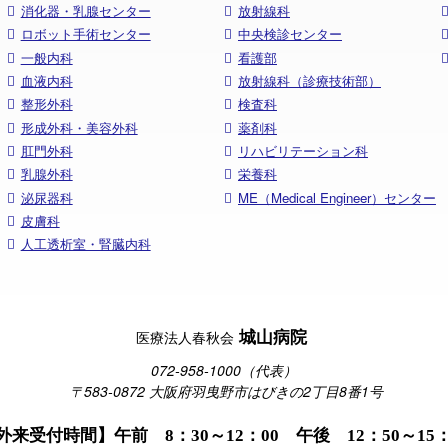
消化器・乳腺センター
放射線科
ロボット手術センター
中央検診センター
一般内科
看護部
血液内科
放射線科（診療技術部）
整形外科
検査科
形成外科・美容外科
薬剤科
肛門外科
リハビリテーション科
乳腺外科
栄養科
泌尿器科
ME（Medical Engineer）センター
皮膚科
人工透析室・腎臓内科
城山病院
医療法人春秋会
072-958-1000（代表）
〒583-0872 大阪府羽曳野市はびきの2丁目8番1号
外来受付時間】午前 8：30～12：00 午後 12：50～15：