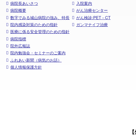
病院長あいさつ
入院案内
病院概要
がん治療センター
数字でみる城山病院の強み、特長
がん検診:PET－CT
院内感染対策のための指針
ガンマナイフ治療
医療に係る安全管理のための指針
病院指標
院外広報誌
院内勉強会・セミナーのご案内
ふれあい新聞（病気のお話）
個人情報保護方針
【