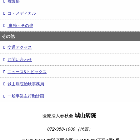
看護部
コ・メディカル
事務・その他
その他
交通アクセス
お問い合わせ
ニュース&トピックス
城山病院治験事務局
一般事業主行動計画
城山病院
医療法人春秋会
072-958-1000（代表）
〒583-0872 大阪府羽曳野市はびきの2丁目8番1号