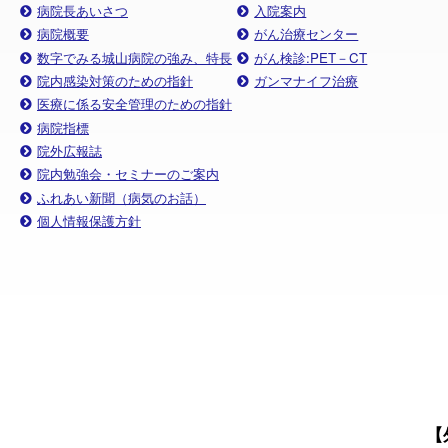
病院長あいさつ
入院案内
病院概要
がん治療センター
数字でみる城山病院の強み、特長
がん検診:PET－CT
院内感染対策のための指針
ガンマナイフ治療
医療に係る安全管理のための指針
病院指標
院外広報誌
院内勉強会・セミナーのご案内
ふれあい新聞（病気のお話）
個人情報保護方針
【