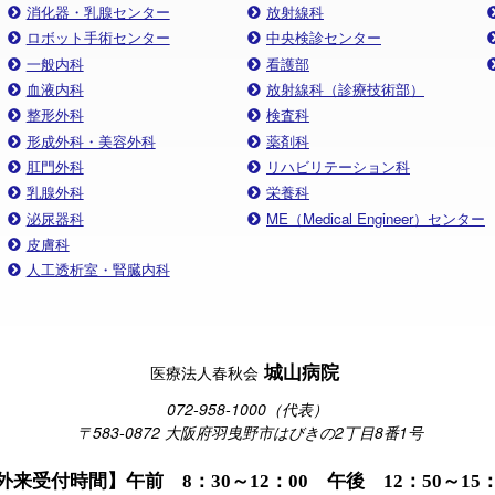
消化器・乳腺センター
放射線科
ロボット手術センター
中央検診センター
一般内科
看護部
血液内科
放射線科（診療技術部）
整形外科
検査科
形成外科・美容外科
薬剤科
肛門外科
リハビリテーション科
乳腺外科
栄養科
泌尿器科
ME（Medical Engineer）センター
皮膚科
人工透析室・腎臓内科
城山病院
医療法人春秋会
072-958-1000（代表）
〒583-0872 大阪府羽曳野市はびきの2丁目8番1号
外来受付時間】午前 8：30～12：00 午後 12：50～15：